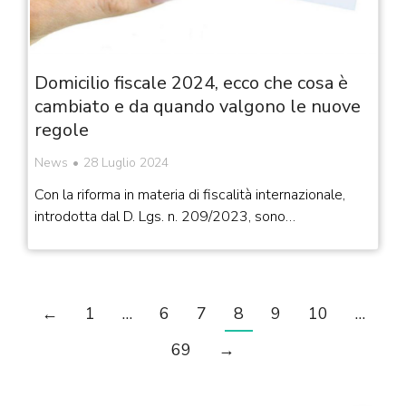
Domicilio fiscale 2024, ecco che cosa è
cambiato e da quando valgono le nuove
regole
News
28 Luglio 2024
Con la riforma in materia di fiscalità internazionale,
introdotta dal D. Lgs. n. 209/2023, sono…
←
1
…
6
7
8
9
10
…
69
→