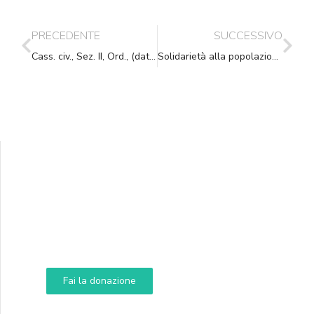
PRECEDENTE
SUCCESSIVO
Cass. civ., Sez. II, Ord., (data ud. 05/04/2023) 10/05/2023, n. 12613
Solidarietà alla popolazione romagnola
Supporta A.N.N.A.
Aiuta i nostri progetti e le nostre iniziative
Fai la donazione