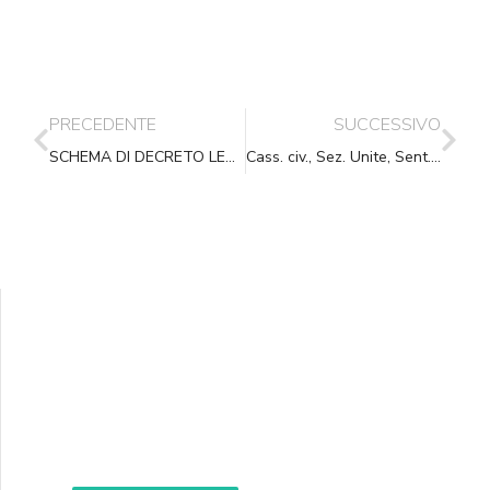
PRECEDENTE
SUCCESSIVO
SCHEMA DI DECRETO LEGISLATIVO DI ATTUAZIONE DELLA DIRETTIVA (UE) 2019/770
Cass. civ., Sez. Unite, Sent., (data ud. 06/07/2021) 05/11/2021, n. 32198
Supporta A.N.N.A.
Aiuta i nostri progetti e le nostre iniziative