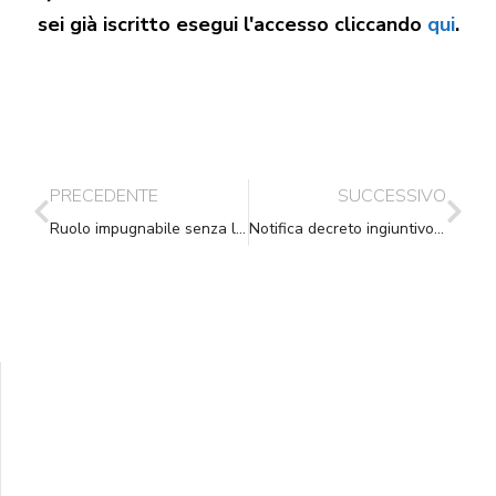
sei già iscritto esegui l'accesso cliccando
qui
.
PRECEDENTE
SUCCESSIVO
Ruolo impugnabile senza la regolare notifica
Notifica decreto ingiuntivo: nulla o inesistente? Quali differenze
Supporta A.N.N.A.