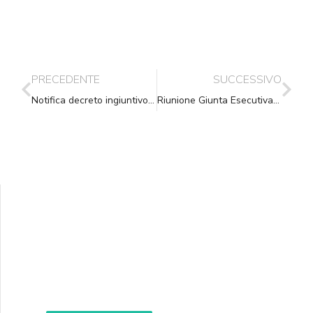
PRECEDENTE
SUCCESSIVO
Notifica decreto ingiuntivo: nulla o inesistente? Quali differenze
Riunione Giunta Esecutiva del 11.12.2021
Supporta A.N.N.A.
Aiuta i nostri progetti e le nostre iniziative