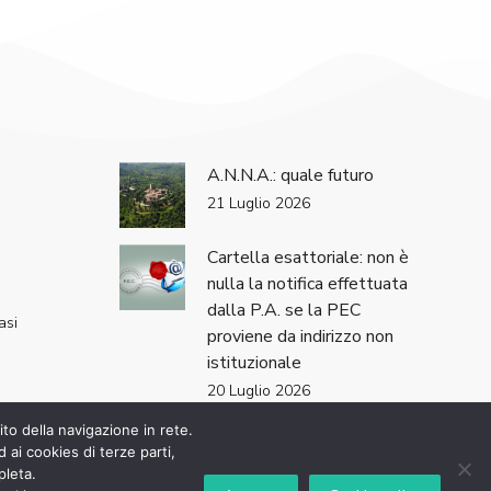
A.N.N.A.: quale futuro
21 Luglio 2026
Cartella esattoriale: non è
nulla la notifica effettuata
dalla P.A. se la PEC
asi
proviene da indirizzo non
istituzionale
20 Luglio 2026
ito della navigazione in rete.
d ai cookies di terze parti,
pleta.