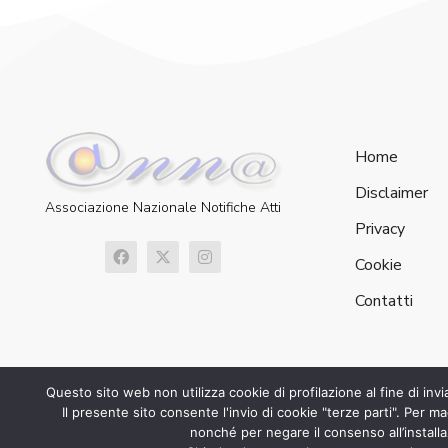
Home
Disclaimer
Associazione Nazionale Notifiche Atti
Privacy
Cookie
Contatti
Questo sito web non utilizza cookie di profilazione al fine di inv
Il presente sito consente l'invio di cookie "terze parti". Per mag
nonché per negare il consenso all’installa