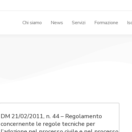
Chi siamo
News
Servizi
Formazione
Is
DM 21/02/2011, n. 44 – Regolamento
concernente le regole tecniche per
l’adozione nel processo civile e nel processo