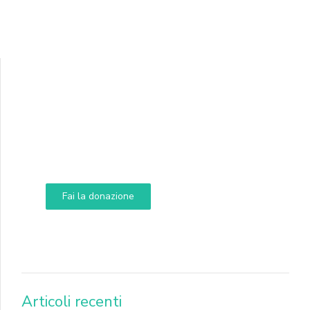
Supporta A.N.N.A.
Aiuta i nostri progetti e le nostre iniziative
Fai la donazione
DONA
Articoli recenti