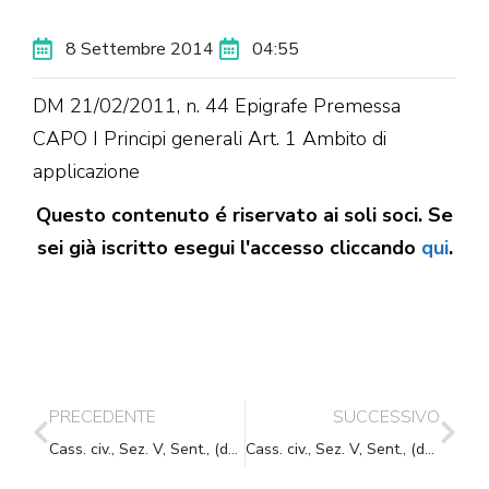
8 Settembre 2014
04:55
DM 21/02/2011, n. 44 Epigrafe Premessa
CAPO I Principi generali Art. 1 Ambito di
applicazione
Questo contenuto é riservato ai soli soci. Se
sei già iscritto esegui l'accesso cliccando
qui
.
PRECEDENTE
SUCCESSIVO
Cass. civ., Sez. V, Sent., (data ud. 17/06/2014) 05/09/2014, n. 18758
Cass. civ., Sez. V, Sent., (data ud. 13/06/2014) 10/09/2014, n. 19065