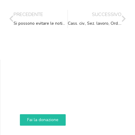
PRECEDENTE
SUCCESSIVO
Si possono evitare le notifiche?
Cass. civ., Sez. lavoro, Ord., (data ud. 15/12/2021) 09/02/2022, n. 4160
Supporta A.N.N.A.
Aiuta i nostri progetti e le nostre iniziative
Fai la donazione