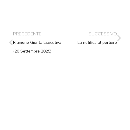
PRECEDENTE
SUCCESSIVO
Riunione Giunta Esecutiva
La notifica al portiere
(20 Settembre 2025)
Supporta A.N.N.A.
Aiuta i nostri progetti e le nostre iniziative