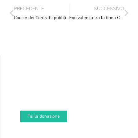
PRECEDENTE
SUCCESSIVO
Codice dei Contratti pubblici: i chiarimenti dell’ANAC sugli acquisti di importo inferiore ad € 1.000
Equivalenza tra la firma CAdES e la firma PAdES
Supporta A.N.N.A.
Aiuta i nostri progetti e le nostre iniziative
Fai la donazione