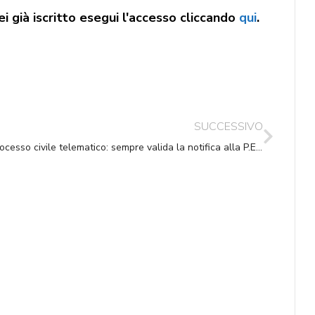
i già iscritto esegui l'accesso cliccando
qui
.
SUCCESSIVO
Processo civile telematico: sempre valida la notifica alla P.E.C.