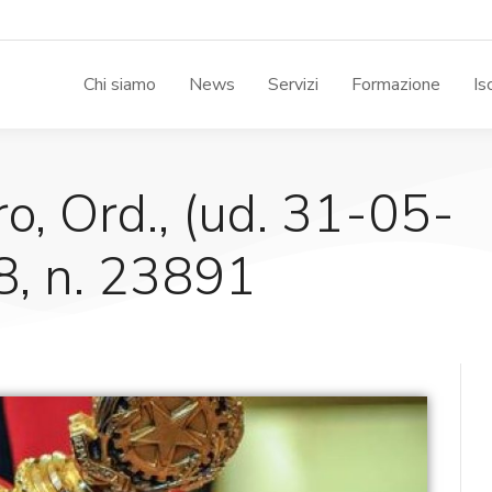
Chi siamo
News
Servizi
Formazione
Is
ro, Ord., (ud. 31-05-
, n. 23891