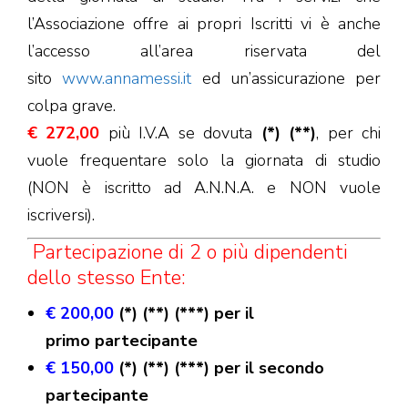
l’Associazione offre ai propri Iscritti vi è anche
l’accesso all’area riservata del
sito
www.annamessi.it
ed un’assicurazione per
colpa grave.
€ 272,00
più I.V.A se dovuta
(*) (**)
, per chi
vuole frequentare solo la giornata di studio
(NON è iscritto ad A.N.N.A. e NON vuole
iscriversi).
Partecipazione di 2 o più dipendenti
dello stesso Ente:
€ 200,00
(*) (**) (***) per il
primo
partecipante
€ 150,00
(*) (**) (***) per il secondo
partecipante