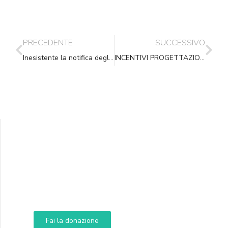
PRECEDENTE
SUCCESSIVO
Inesistente la notifica degli atti effettuata tramite poste private
INCENTIVI PROGETTAZIONE: la Corte dei conti mette la parola fine
Supporta A.N.N.A.
Aiuta i nostri progetti e le nostre iniziative
Fai la donazione