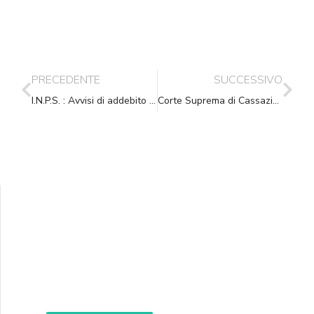
PRECEDENTE
SUCCESSIVO
I.N.P.S. : Avvisi di addebito – Nebbia sul procedimento notificatorio
Corte Suprema di Cassazione. civ. Sez. lavoro, Sentenza, 07-02-2014, n. 2837
Supporta A.N.N.A.
Aiuta i nostri progetti e le nostre iniziative