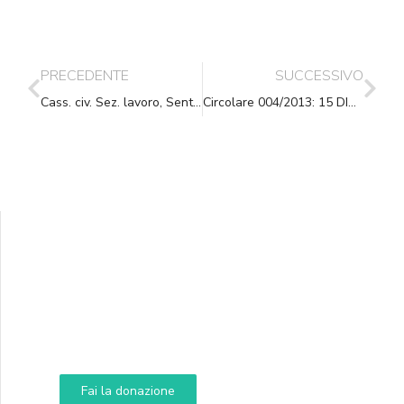
PRECEDENTE
SUCCESSIVO
Cass. civ. Sez. lavoro, Sent., (ud. 11-07-2013) 15-10-2013, n. 23365
Circolare 004/2013: 15 DICEMBRE 2013 – Indirizzi p.e.c. per la notifica degli atti giudiziari in materia civile, penale e amministrativa
Supporta A.N.N.A.
Aiuta i nostri progetti e le nostre iniziative
Fai la donazione