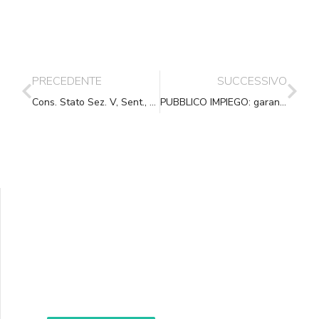
PRECEDENTE
SUCCESSIVO
Cons. Stato Sez. V, Sent., (ud. 23-07-2013) 09-10-2013, n. 4968
PUBBLICO IMPIEGO: garantito l’accesso ai documenti amministrativi
Supporta A.N.N.A.
Aiuta i nostri progetti e le nostre iniziative