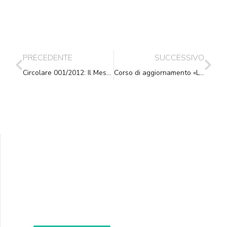
PRECEDENTE
SUCCESSIVO
Circolare 001/2012: Il Messo Comunale è competente alla notifica postale?
Corso di aggiornamento «La competenza del Messo Comunale alla notifica per posta» – Forlì 19.04.2012
Supporta A.N.N.A.
Aiuta i nostri progetti e le nostre iniziative