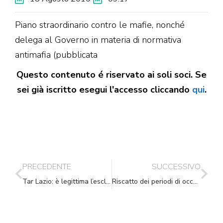
Piano straordinario contro le mafie, nonché
delega al Governo in materia di normativa
antimafia (pubblicata
Questo contenuto é riservato ai soli soci. Se
sei già iscritto esegui l'accesso cliccando
qui
.
PRECEDENTE
SUCCESSIVO
Tar Lazio: è legittima l’esclusione dei precari della P.A. dai concorsi interni riservati al personale a tempo indeterminato
Riscatto dei periodi di occupazione in lavori socialmente utili (LSU) ai fini della misura della pensione.