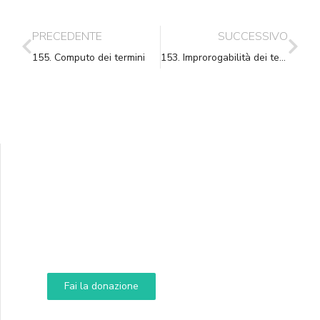
PRECEDENTE
SUCCESSIVO
155. Computo dei termini
153. Improrogabilità dei termini perentori
Supporta A.N.N.A.
Aiuta i nostri progetti e le nostre iniziative
Fai la donazione