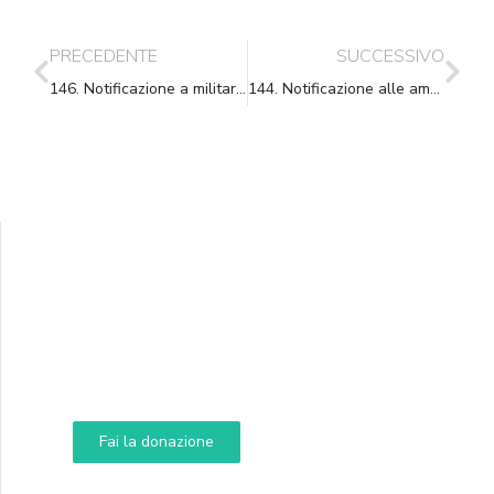
PRECEDENTE
SUCCESSIVO
146. Notificazione a militari in attività di servizio
144. Notificazione alle amministrazioni dello Stato
Supporta A.N.N.A.
Aiuta i nostri progetti e le nostre iniziative
Fai la donazione