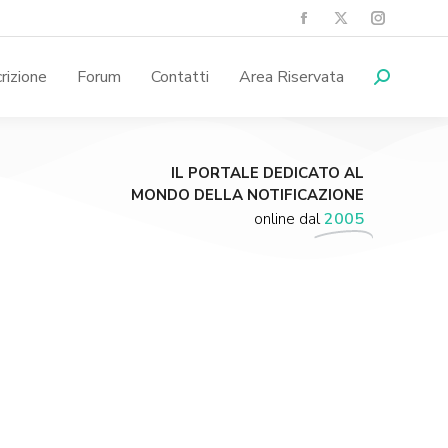
crizione
Forum
Contatti
Area Riservata
IL PORTALE DEDICATO AL
MONDO DELLA NOTIFICAZIONE
online dal
2005
Supporta A.N.N.A.
Aiuta i nostri progetti e le nostre iniziative