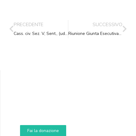
PRECEDENTE
SUCCESSIVO
Cass. civ. Sez. V, Sent., (ud. 17-04-2009) 04-05-2009, n. 10177
Riunione Giunta Esecutiva del 16.05.2009
Supporta A.N.N.A.
Aiuta i nostri progetti e le nostre iniziative
Fai la donazione