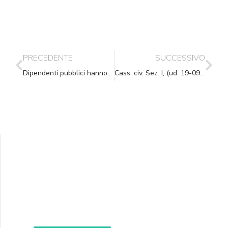
PRECEDENTE
SUCCESSIVO
Dipendenti pubblici hanno idee politiche diverse dai vertici? Non possono essere emarginati
Cass. civ. Sez. I, (ud. 19-09-2008) 30-10-2008, n. 26118
Supporta A.N.N.A.
Aiuta i nostri progetti e le nostre iniziative