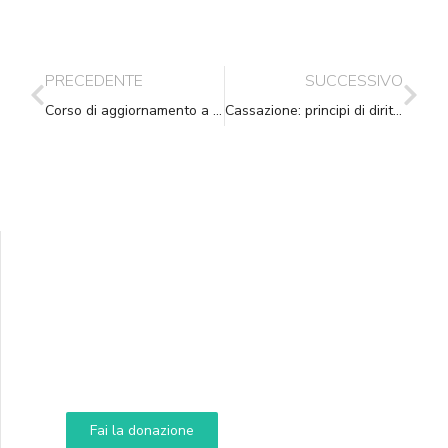
PRECEDENTE
SUCCESSIVO
Corso di aggiornamento a Fasano
Cassazione: principi di diritto in merito alla prova di notificazione a mezzo posta
Supporta A.N.N.A.
Aiuta i nostri progetti e le nostre iniziative
Fai la donazione