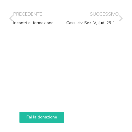
PRECEDENTE
SUCCESSIVO
Incontri di formazione
Cass. civ. Sez. V, (ud. 23-10-2006) 27-11-2006, n. 25095
Supporta A.N.N.A.
Aiuta i nostri progetti e le nostre iniziative
Fai la donazione