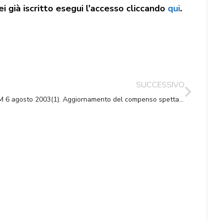
i già iscritto esegui l'accesso cliccando
qui
.
SUCCESSIVO
DM 6 agosto 2003(1). Aggiornamento del compenso spettante per la notifica di atti delle pubbliche amministrazioni da parte dei messi comunali (2) (3).