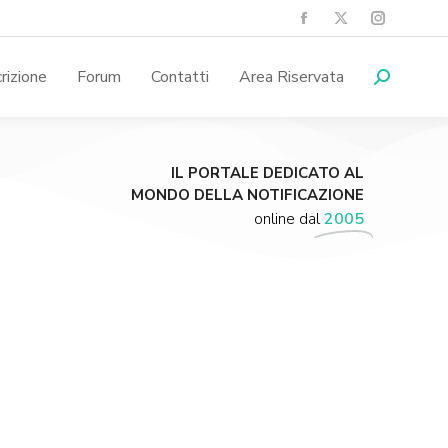
crizione
Forum
Contatti
Area Riservata
IL PORTALE DEDICATO AL
MONDO DELLA NOTIFICAZIONE
online dal
2005
Supporta A.N.N.A.
Aiuta i nostri progetti e le nostre iniziative