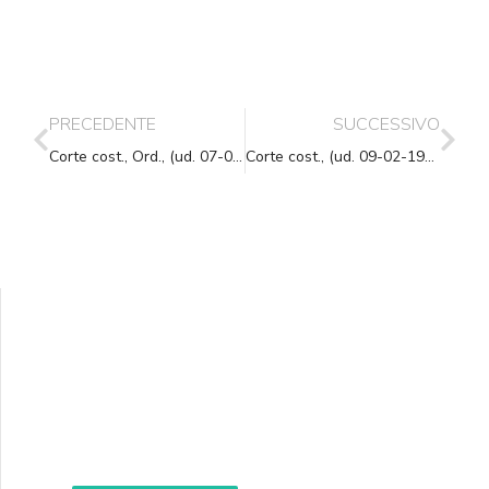
PRECEDENTE
SUCCESSIVO
Corte cost., Ord., (ud. 07-07-1988) 26-07-1988, n. 908
Corte cost., (ud. 09-02-1989) 23-02-1989, n. 57
Supporta A.N.N.A.
Aiuta i nostri progetti e le nostre iniziative