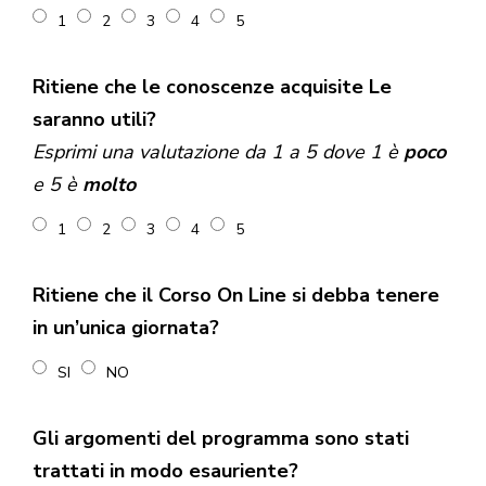
1
2
3
4
5
Ritiene che le conoscenze acquisite Le
saranno utili?
Esprimi una valutazione da 1 a 5 dove 1 è
poco
e 5 è
molto
1
2
3
4
5
Ritiene che il Corso On Line si debba tenere
in un’unica giornata?
SI
NO
Gli argomenti del programma sono stati
trattati in modo esauriente?