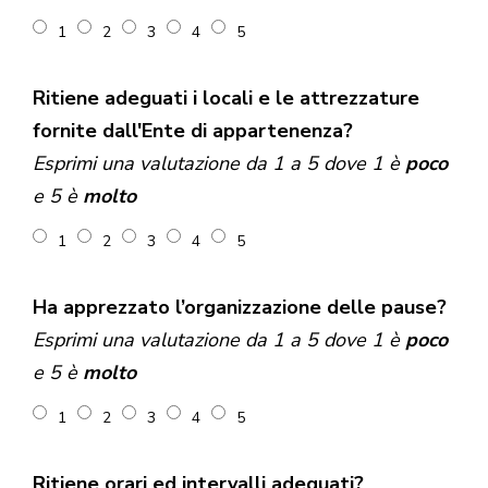
1
2
3
4
5
Ritiene adeguati i locali e le attrezzature
fornite dall'Ente di appartenenza?
Esprimi una valutazione da 1 a 5 dove 1 è
poco
e 5 è
molto
1
2
3
4
5
Ha apprezzato l’organizzazione delle pause?
Esprimi una valutazione da 1 a 5 dove 1 è
poco
e 5 è
molto
1
2
3
4
5
Ritiene orari ed intervalli adeguati?