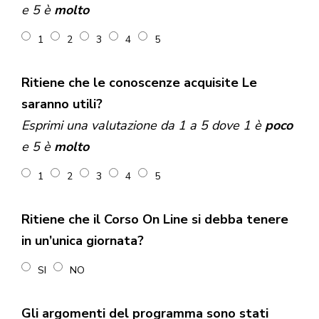
e 5 è
molto
1
2
3
4
5
Ritiene che le conoscenze acquisite Le
saranno utili?
Esprimi una valutazione da 1 a 5 dove 1 è
poco
e 5 è
molto
1
2
3
4
5
Ritiene che il Corso On Line si debba tenere
in un’unica giornata?
SI
NO
Gli argomenti del programma sono stati