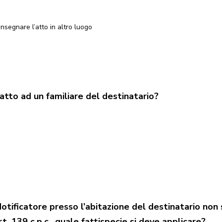
onsegnare l’atto in altro luogo
tto ad un familiare del destinatario?
ificatore presso l’abitazione del destinatario non 
t. 139 c.p.c., quale fattispecie si deve applicare?