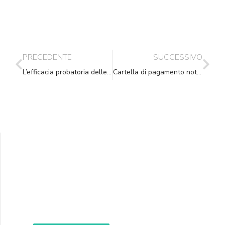
PRECEDENTE
SUCCESSIVO
L’efficacia probatoria delle PEC
Cartella di pagamento notificata tramite p.e.c. è valida anche se manca la firma digitale
Supporta A.N.N.A.
Aiuta i nostri progetti e le nostre iniziative