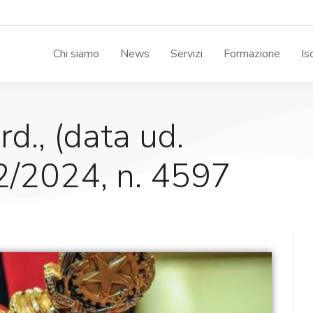
Chi siamo
News
Servizi
Formazione
Is
rd., (data ud.
2/2024, n. 4597