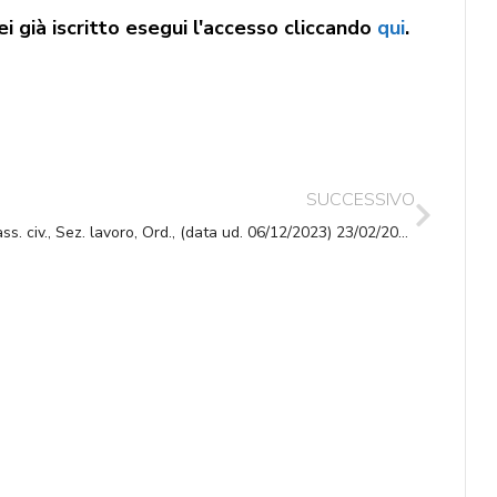
i già iscritto esegui l'accesso cliccando
qui
.
SUCCESSIVO
Cass. civ., Sez. lavoro, Ord., (data ud. 06/12/2023) 23/02/2024, n. 4902