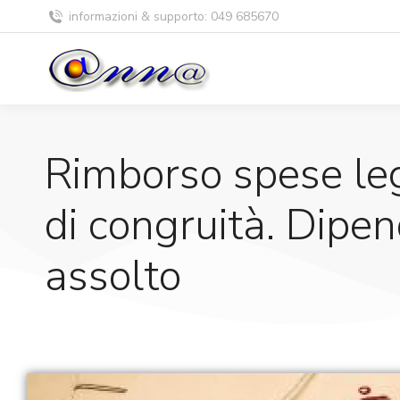
informazioni & supporto: 049 685670
Rimborso spese leg
di congruità. Dipe
assolto