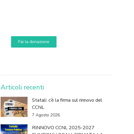
Supporta A.N.N.A.
Aiuta i nostri progetti e le nostre iniziative
Fai la donazione
DONA
Articoli recenti
Statali: c’è la firma sul rinnovo del
CCNL
7 Agosto 2026
RINNOVO CCNL 2025-2027