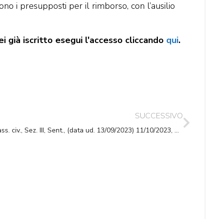
no i presupposti per il rimborso, con l’ausilio
i già iscritto esegui l'accesso cliccando
qui
.
SUCCESSIVO
Cass. civ., Sez. III, Sent., (data ud. 13/09/2023) 11/10/2023, n. 28425