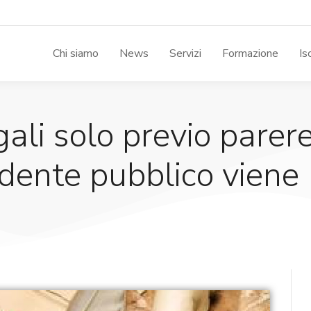
Chi siamo
News
Servizi
Formazione
Is
ali solo previo parer
ndente pubblico viene