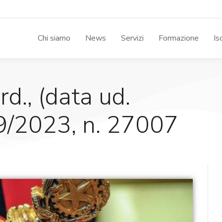
Chi siamo
News
Servizi
Formazione
Is
rd., (data ud.
9/2023, n. 27007