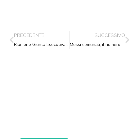
PRECEDENTE
SUCCESSIVO
Riunione Giunta Esecutiva del 28 Gennaio 2023
Messi comunali, il numero dipende dalla posta da consegnare
Supporta A.N.N.A.
Aiuta i nostri progetti e le nostre iniziative