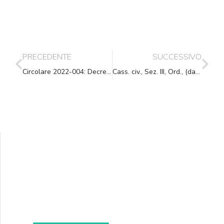
PRECEDENTE
SUCCESSIVO
Circolare 2022-004: Decreto di esproprio: competenza notificatoria
Cass. civ., Sez. III, Ord., (data ud. 29/09/2022) 27/10/2022, n. 31845
Supporta A.N.N.A.
Aiuta i nostri progetti e le nostre iniziative