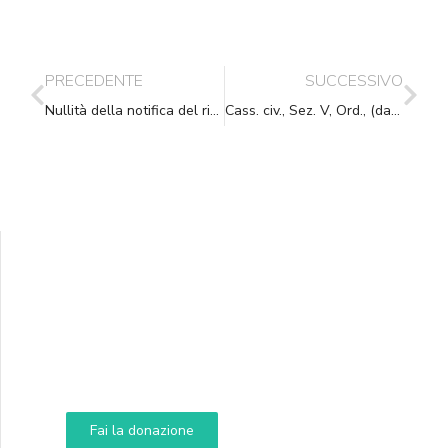
PRECEDENTE
SUCCESSIVO
Nullità della notifica del ricorso introduttivo: è sempre ammessa la rinnovazione
Cass. civ., Sez. V, Ord., (data ud. 05/05/2022) 15/06/2022, n. 19333
Supporta A.N.N.A.
Aiuta i nostri progetti e le nostre iniziative
Fai la donazione