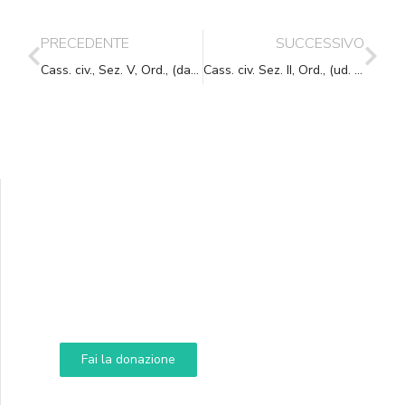
PRECEDENTE
SUCCESSIVO
Cass. civ., Sez. V, Ord., (data ud. 30/04/2021) 12/07/2021, n. 19831
Cass. civ. Sez. II, Ord., (ud. 10-03-2021) 14-07-2021, n. 20074
Supporta A.N.N.A.
Aiuta i nostri progetti e le nostre iniziative
Fai la donazione