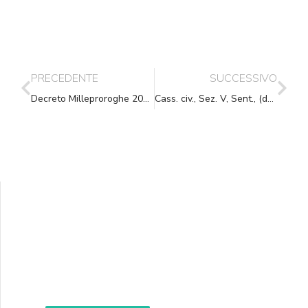
PRECEDENTE
SUCCESSIVO
Decreto Milleproroghe 2021
Cass. civ., Sez. V, Sent., (data ud. 22/10/2020) 21/01/2021, n. 1150
Supporta A.N.N.A.
Aiuta i nostri progetti e le nostre iniziative