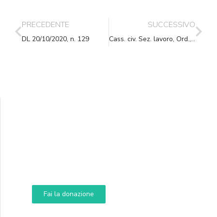
PRECEDENTE
SUCCESSIVO
DL 20/10/2020, n. 129
Cass. civ. Sez. lavoro, Ord., (ud. 30-06-2020) 21-10-2020, n. 22985
Supporta A.N.N.A.
Aiuta i nostri progetti e le nostre iniziative
Fai la donazione