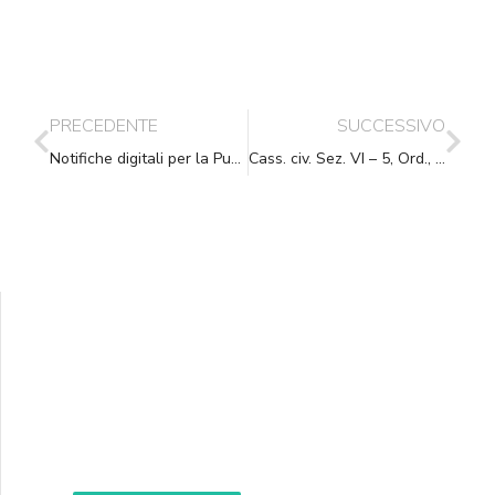
PRECEDENTE
SUCCESSIVO
Notifiche digitali per la Pubblica Amministrazione
Cass. civ. Sez. VI – 5, Ord., (ud. 08-07-2020) 09-09-2020, n. 18675
Supporta A.N.N.A.
Aiuta i nostri progetti e le nostre iniziative