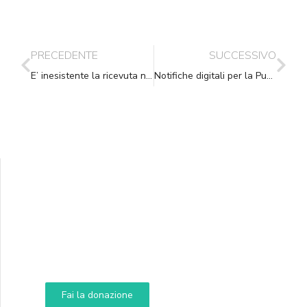
PRECEDENTE
SUCCESSIVO
E’ inesistente la ricevuta non firmata dall’Agente Postale
Notifiche digitali per la Pubblica Amministrazione
Supporta A.N.N.A.
Aiuta i nostri progetti e le nostre iniziative
Fai la donazione