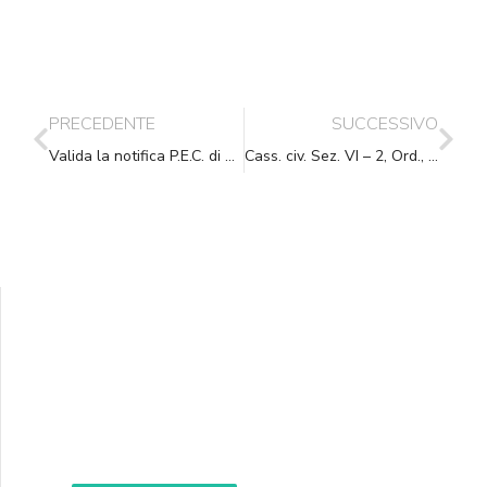
PRECEDENTE
SUCCESSIVO
Valida la notifica P.E.C. di un’ordinanza priva di firma digitale
Cass. civ. Sez. VI – 2, Ord., (ud. 10-07-2020) 02-09-2020, n. 18235
Supporta A.N.N.A.
Aiuta i nostri progetti e le nostre iniziative