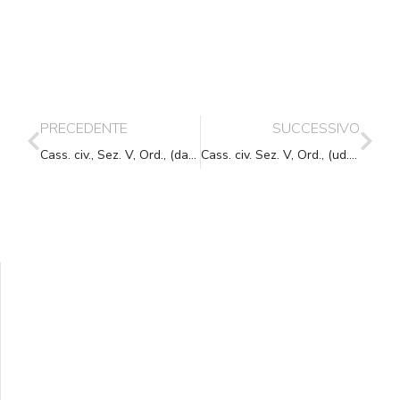
PRECEDENTE
SUCCESSIVO
Cass. civ., Sez. V, Ord., (data ud. 16/01/2020) 11/08/2020, n. 16909
Cass. civ. Sez. V, Ord., (ud. 27-02-2020) 19-08-2020, n. 17373
Supporta A.N.N.A.
Aiuta i nostri progetti e le nostre iniziative