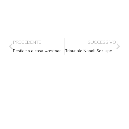
PRECEDENTE
SUCCESSIVO
Restiamo a casa. #restoacasa
Tribunale Napoli Sez. spec. in materia di imprese, Sent., 01-04-2020
Supporta A.N.N.A.
Aiuta i nostri progetti e le nostre iniziative