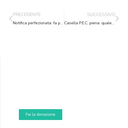
PRECEDENTE
SUCCESSIVO
Notifica perfezionata: fa prova la schermata sul sito di Poste
Casella P.E.C. piena: quale esito per la notifica?
Supporta A.N.N.A.
Aiuta i nostri progetti e le nostre iniziative
Fai la donazione