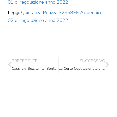
01 di regolazione anno 2022
Leggi:
Quietanza Polizza 32558EE Appendice
02 di regolazione anno 2022
PRECEDENTE
SUCCESSIVO
Cass. civ. Sez. Unite, Sent., (ud. 22-10-2019) 10-01-2020, n. 299
La Corte Costituzionale si apre all’ascolto della Società Civile