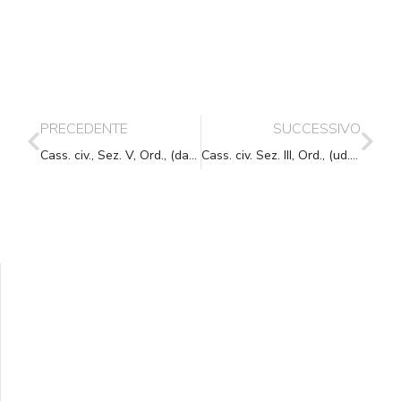
PRECEDENTE
SUCCESSIVO
Cass. civ., Sez. V, Ord., (data ud. 08/05/2018) 09/11/2018, n. 28689
Cass. civ. Sez. III, Ord., (ud. 12-10-2018) 13-11-2018, n. 29039
Supporta A.N.N.A.
Aiuta i nostri progetti e le nostre iniziative