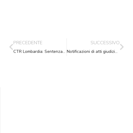
PRECEDENTE
SUCCESSIVO
CTR Lombardia: Sentenza n. 2479 del 29 maggio 2018
Notificazioni di atti giudiziari finisce il monopolio di Poste Italiane SPA
Supporta A.N.N.A.
Aiuta i nostri progetti e le nostre iniziative