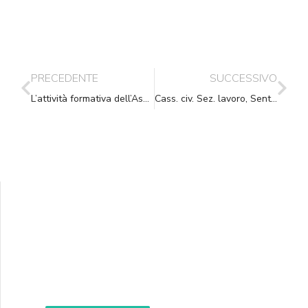
PRECEDENTE
SUCCESSIVO
L’attività formativa dell’Associazione – anno 2019
Cass. civ. Sez. lavoro, Sent., (ud. 08-03-2018) 04-07-2018, n. 17514
Supporta A.N.N.A.
Aiuta i nostri progetti e le nostre iniziative